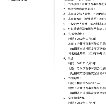
、招標項目：哈爾濱百事可樂行
1
、合格投標商資格要求：
2
、具有獨立法人資格，招標內容
A
、具有有效的《營業執照》等合
B
、一般納稅人企業，能夠開具
13
C
、必須通過我司相關部門審核，
D
、招標說明會：
3
時間：
年
月
日
2022
10
18
地點：哈爾濱百事可樂公司黑
（哈爾濱市道裡區友誼西路
66
報名截止時間：
年
月
2022
10
17
、投標：
4
時間：
年
月
日
2022
10
24
地點：哈爾濱百事可樂公司黑
（哈爾濱市道裡區友誼西路
66
、招標開標：
5
時間：預計
年
月
日
2022
10
24
地點：哈爾濱百事可樂公司黑
（哈爾濱市道裡區友誼西路
66
、投標資料收集：
6
時間：
年
月
日
2022
10
17