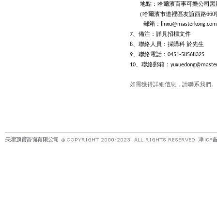
地點：哈爾濱百事可樂公司黑
（哈爾濱市道裡區友誼西路
660
郵箱：
linxu@masterkong.com
、備注：詳見招標文件
7
、聯絡人員：採購科
於先生
8
、聯絡電話：
9
0451-58568325
、聯絡郵箱：
10
yuxuedong@master
如需獲得詳細信息，請聯系我們。