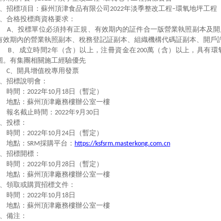
、招標項目：蘇州頂津食品有限公司
年淡季整改工程
環氧地坪工程
2022
–
、合格投標商資格要求：
、投標單位必須持有正規、有效期內的証件合一版營業執照副本及開
A
有效期內的營業執照副本、稅務登記証副本、組織機構代碼証副本、開戶
、成立時間
年（含）以上，注冊資金在
萬（含）以上，具有環
B
2
200
圍。有集團相關施工經驗優先
、開具增值稅專用發票
C
、招標說明會：
時間：
年
月
日（暫定）
2022
10
18
地點：蘇州頂津廠務樓辦公室一樓
報名截止時間：
年
月
日
2022
9
30
、投標：
時間：
年
月
日（暫定）
2022
10
24
地點：
採購平台：
SRM
https://ksfsrm.masterkong.com.cn
、招標開標：
時間：
年
月
日（暫定）
2022
10
28
地點：蘇州頂津廠務樓辦公室一樓
、領取或購買招標文件：
時間：
年
月
日
2022
10
18
地點：蘇州頂津廠務樓辦公室一樓
、備注：