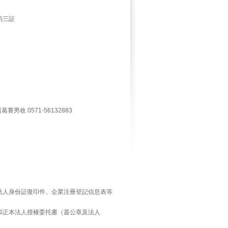
的三証
 0571-56132883
人身份証復印件、企業注冊登記信息表等
正本法人授權委托書（蓋公章及法人