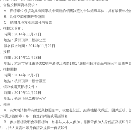
2、合格投標商資格要求：
A、投標單位必須為具有國家核准頒發的相關執照的合法組織單位，具有最新年檢
B、具備空調相關經營范圍
C、能開具地方稅局認可的發票
3、招標說明會：
時間：2014年11月21日
地點：蘇州頂津二樓辦公室
報名截止時間：2014年11月21日
4、投標：
時間：2014年11月28日
地點：杭州市望江東路332號中豪望江國際1幢17層杭州頂津食品有限公司法務專員葛賽男收
5、招標開標：
時間：2014年12月2日
地點：杭州頂津一樓會議室
6、領取或購買招標文件：
時間：2014年11月21日
地點：蘇州頂津二樓辦公室
7、備注：
A、有意向請攜帶有效營業執照副本、稅務登記証、組織機構代碼証、開戶証明、法
（均需加蓋鮮章）各一份進行網絡或電話報名
B、參加招標說明會和投標時，如非法人本人參加，需攜帶參加人身份証及復印件和
章），法人隻需出示身份証及提供一份復印件