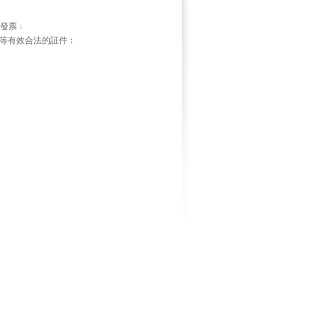
版發票﹔
等有效合法的証件﹔