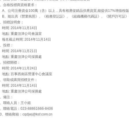
2、合格投標商資格要求：
A、公司注冊資金100萬（含）以上，具有相應促銷品供應資質,能提供17%增值稅
B、能出具《營業執照》、《稅務登記証》、《組織機構代碼証》、《開戶許可証》
3、招標說明會：
時間: 2014年11月14日
地點: 重慶頂津公司會議室
報名截止時間: 2014年11月14日
4、投標：
時間: 2014年11月21日
地點: 重慶頂津公司採購處
5、招標開標：
時間: 2014年11月24日
地點: 百事西南區營運中心會議室
6、領取或購買招標文件：
時間: 2014年11月14日
地點: 重慶頂津公司採購處
7、備注：
8、聯絡人員：王小姐
、聯絡電話：023-88861666-8406
10、聯絡郵箱：
cqdjwj@ksf.com.cn