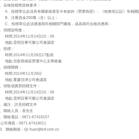
2、合格投標商資格要求：
A、投標單位必須具有國家核發至今有效的《營業執照》、《稅務登記証》等相關
B、注冊資金200萬（含）以上﹔
C、投標單位必須通過我司相關部門審核，成為我司合格供應商﹔
3、招標說明會：
時間:2014年11月14日10：00
地點:昆明百事可樂公司會議室
4、投標：
時間:2014年11月26日17點前
地點:百飲西南區營運中心文華鋒處
5、招標開標：
時間:2014年11月28日
地點:重慶頂津公司會議室
6、領取或購買招標文件：
時間:2014年11月14日10：00
地點:昆明百事可樂公司會議室
7、備注：詳見招標文件
8、聯絡人員：袁先生
9、聯絡電話：0871-67418157
公司傳真：0871-67418011
10、聯絡郵箱：
Qi.Yuan@ksf.com.cn