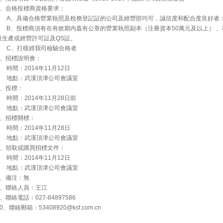
2、合格投標商資格要求：
A、具備合格營業執照及稅務登記証的公司及經營部均可，誠信度和配合度良好者
B、投標商須有在有效期內蓋有公章的營業執照副本（注冊資本50萬元及以上） 、
級生產或經營許可証及QS証。
C、打樣經我司檢驗合格者
3、招標說明會：
時間：2014年11月12日
地點：武漢頂津公司會議室
4、投標：
時間：2014年11月28日前
地點：武漢頂津公司會議室
5、招標開標：
時間：2014年11月28日
地點：武漢頂津公司會議室
6、領取或購買招標文件：
時間：2014年11月12日
地點：武漢頂津公司會議室
7、備注：無
8、聯絡人員：王江
9、聯絡電話：027-84897586
10、聯絡郵箱：
53408920@ksf.com.cn