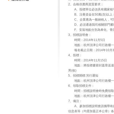
2、合格供應商資質要求：
A、投標單位必須具有國家核可
B、注冊資金在50萬(含)以上
C、企業應為一般納稅人，可開
D、必須通過我司相關部門審核
F、安裝地點分別為奉化、青田
3、招標說明會：
時間：2014年11月5日
地點：杭州頂津公司行政樓一
報名截止日期：2014年10月3
4、投標：
時間：2014年11月15日
地點：將投標書密封蓋章送達或寄
男(收)
5、招標開標:另行通知
地點：杭州頂津公司行政樓一
6、領取招標文件：
時間：招標說明會時免費領取
地點：杭州頂津公司行政樓一
7、備注：
A、參加招標說明會請攜帶有效
信息表等（均需加蓋正本公章）各