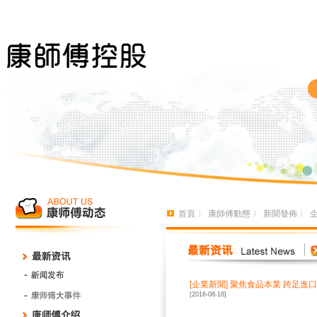
首頁
〉
康師傅動態
〉
新聞發佈
〉
[
企業新聞
]
聚焦食品本業 跨足進
[2016-08-18]