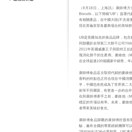
（8月18日，上海訊）康師傅方
Biscuits，以下簡稱”UB“）
有相關產品，在中國大陸(不含港
現在英倫皇室各慶典場合的美味餅
UB是英國知名的食品品牌，包含麥維
同隸屬於全球第三大餅干公司Yildi
2011年英國威廉王子與凱特王妃
塊消化餅干的生產商。麥維他（McV
在全球超過100個國家中銷售，年
康師傅食品這次取得代銷的麥維他（
香料的特點也正符合現在中國消
半，中國也依然成為了世界第二大
術等不同層面，有更進一步的合作
在與康師傅牽手之前，麥維他（Mc
穩定的市場佔有率。未來，麥維他（
者帶來美味好食光。
康師傅食品隸屬的康師傅控股有限
驗，遍布全國的專業經銷團隊可
“現代好生活”的企業願景，UB“牽