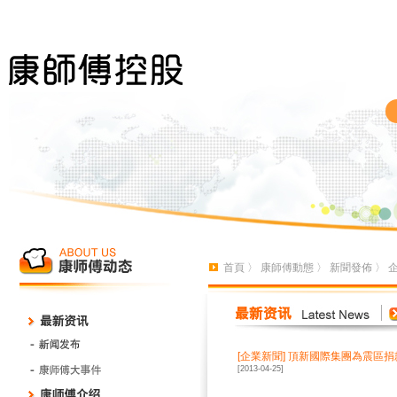
首頁
〉
康師傅動態
〉
新聞發佈
〉
[
企業新聞
]
頂新國際集團為震區捐
[2013-04-25]