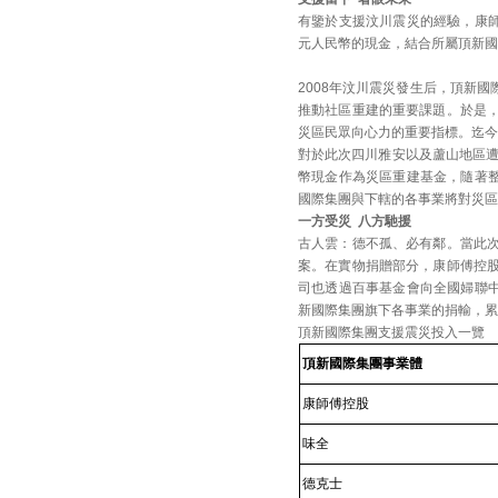
有鑒於支援汶川震災的經驗，康師
元人民幣的現金，結合所屬頂新國
2008年汶川震災發生后，頂新
推動社區重建的重要課題。於是
災區民眾向心力的重要指標。迄今
對於此次四川雅安以及蘆山地區遭
幣現金作為災區重建基金，隨著整
國際集團與下轄的各事業將對災區
一方受災 八方馳援
古人雲：德不孤、必有鄰。當此
案。在實物捐贈部分，康師傅控
司也透過百事基金會向全國婦聯中
新國際集團旗下各事業的捐輸，累
頂新國際集團支援震災投入一覽
頂新國際集團
事業體
康師傅
控股
味全
德克士