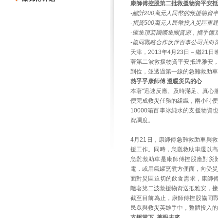
康師傅控股第二批救援物資平安抵
-總計200萬元人民幣的救援物
-捐資500萬元人民幣投入災區重
-匯集頂新國際集團資源，攜手德
-協同戰略合作伙伴百事公司共向災
天津，2013年4月23日 – 
著第二波救援物資平安抵達雅安，
到位，並透過第一線的急難救助車
熱乎乎康師傅 溫暖災民的心
本著“迅速反應、及時滿足、真心
便完成救災任務的組織，兩小時便
10000箱百事冰純水的支援物
資調度。
4月21日，康師傅急難救助車與
援工作。同時，急難救助車還以高
急難救助車是康師傅控股應對災
電，或用氣罐烹煮方便面，向受災
面對災區迫切的飲食需求，康師傅
隨著第二波救援物資送抵雅安，
截至目前為止，康師傅控股協同
民眾與救災英雄手中，整體投入的
支援當下 著眼未來