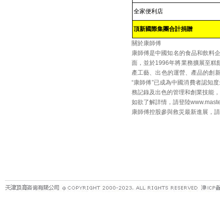
全家便利店
頂新國際集團合計捐贈
關於康師傅
康師傅是中國知名的食品和飲料企
面，並於1996年將業務擴展至
產工藝、出色的運營、產品的創新
“康師傅”已成為中國消費者認知
務記錄及出色的管理和創業技能，
如欲了解詳情，請登陸
www.maste
康師傅控股參與救災最新進展，請