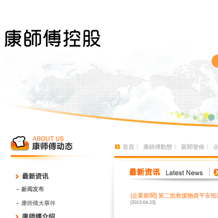
首頁
〉
康師傅動態
〉
新聞發佈
〉
[
企業新聞
]
第二批救援物資平安抵
[2013-04-23]