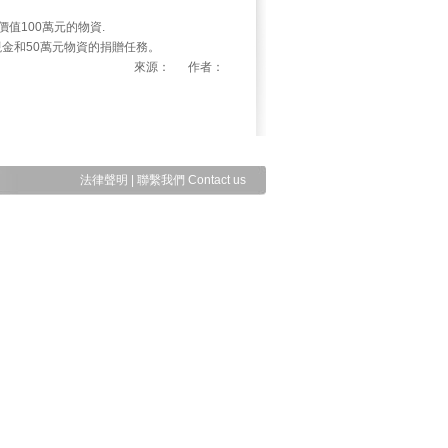
值100萬元的物資.
金和50萬元物資的捐贈任務。
來源： 作者：
法律聲明
|
聯繫我們 Contact us