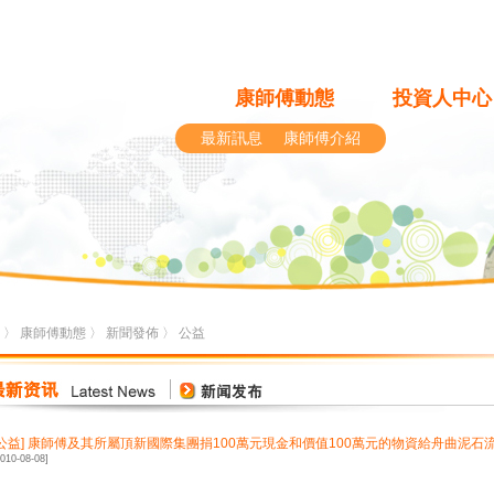
康師傅動態
投資人中心
最新訊息
康師傅介紹
〉
康師傅動態
〉
新聞發佈
〉
公益
公益
]
康師傅及其所屬頂新國際集團捐100萬元現金和價值100萬元的物資給舟曲泥石
2010-08-08]