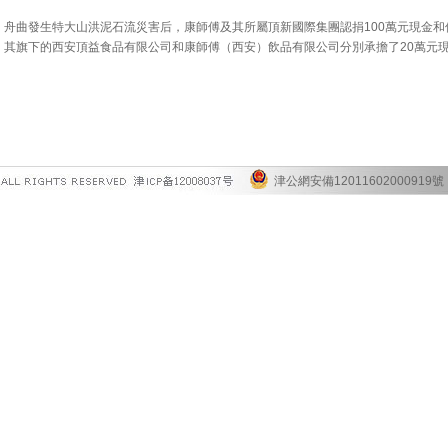
舟曲發生特大山洪泥石流災害后，康師傅及其所屬頂新國際集團認捐100萬元現金和價
其旗下的西安頂益食品有限公司和康師傅（西安）飲品有限公司分別承擔了20萬元現
津公網安備12011602000919號