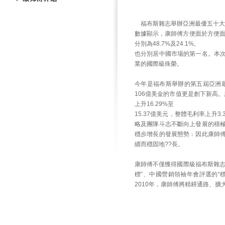
福布斯雜志舉辦亞洲最優五十大企業
數據顯示，康師傅方便面於方便面
分別為48.7%及24.1%,
也分別居中國市場的第一名。本
業的國際級殊榮。
今年是福布斯舉辦的第五屆亞洲
106億美金的市值更是創下新高。
上升16.29%至
15.37億美元，整體毛利率上升3.
略及團隊斗志不斷向上發展的積
穩步增長的發展態勢﹔因此康師
續而穩固地??長。
康師傅不僅獲得國際級福布斯雜志
標”、中國營銷領袖年會評選的“標
2010年，康師傅將精耕通路、