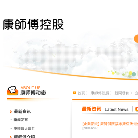
首頁
〉
康師傅動態
〉
新聞發佈
〉
[
企業新聞
]
康師傅獲福布斯亞洲最
[2009-12-07]