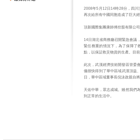
2008年5月12日14時28分
再次給所有中國同胞造成了巨大經
頂新國際集團康師傅控股有限公司在
14日湖北省商務廳召開緊急會議
緊任務重的情況下，為了保障了
點，以保証救災物資的生產。目前
此次，武漢經濟技術開發區管委
儀很快得到了華中區域武漢頂益、
日，華中區域董事長倪泳政親自
天佑中華，眾志成城。雖然我們
到正常的生活中。