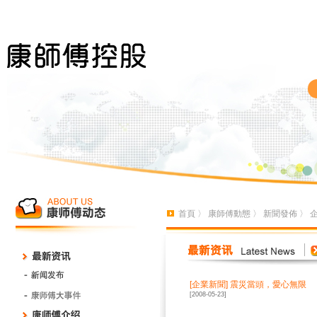
首頁
〉
康師傅動態
〉
新聞發佈
〉
[
企業新聞
]
震災當頭，愛心無限
[2008-05-23]