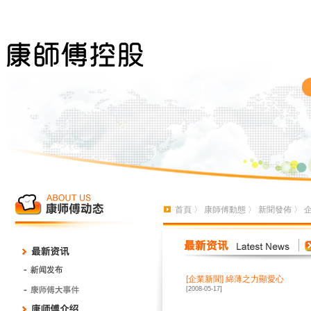
首頁
〉
康師傅動態
〉
新聞發佈
〉
[
企業新聞
]
綿薄之力顯愛心
[2008-05-17]