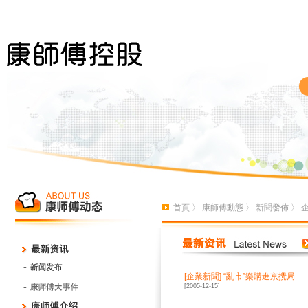
首頁
〉
康師傅動態
〉
新聞發佈
〉
[
企業新聞
]
“亂市”樂購進京攪局
[2005-12-15]