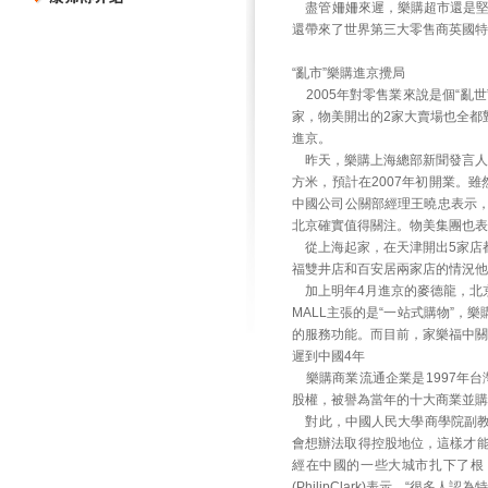
盡管姍姍來遲，樂購超市還是堅定
還帶來了世界第三大零售商英國特易
“亂市”樂購進京攪局
2005年對零售業來說是個“亂
家，物美開出的2家大賣場也全都
進京。
昨天，樂購上海總部新聞發言人
方米，預計在2007年初開業。
中國公司公關部經理王曉忠表示
北京確實值得關注。物美集團也表
從上海起家，在天津開出5家店
福雙井店和百安居兩家店的情況他
加上明年4月進京的麥德龍，北
MALL主張的是“一站式購物”
的服務功能。而目前，家樂福中關
遲到中國4年
樂購商業流通企業是1997年台灣
股權，被譽為當年的十大商業並購
對此，中國人民大學商學院副教
會想辦法取得控股地位，這樣才能
經在中國的一些大城市扎下了根
(PhilipClark)表示，“很