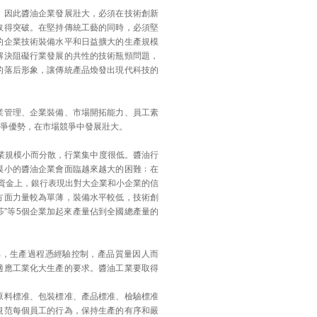
因此醬油企業發展壯大，必須在技術創新
取得突破。在堅持傳統工藝的同時，必須堅
的企業技術裝備水平和日益擴大的生產規模
解決阻礙行業發展的共性的技術瓶頸問題，
的落后形象，讓傳統產品煥發出現代科技的
管理、企業裝備、市場開拓能力、員工素
爭優勢，在市場競爭中發展壯大。
業規模小而分散，行業集中度很低。醬油行
模小的醬油企業會面臨越來越大的困難﹔在
在資金上，銀行表現出對大企業和小企業的信
方面力量較為單薄，裝備水平較低，技術創
莎”等5個企業加起來產量佔到全國總產量的
。
，生產過程憑經驗控制，產品質量因人而
適應工業化大生產的要求。醬油工業要取得
料標准、包裝標准、產品標准、檢驗標准
規范每個員工的行為，保持生產的有序和嚴