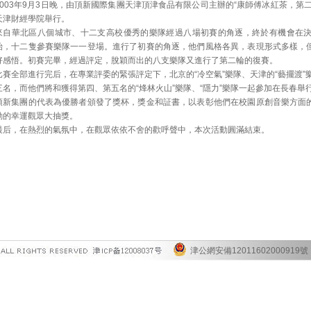
2003年9月3日晚，由頂新國際集團天津頂津食品有限公司主辦的“康師傅冰紅茶，第
天津財經學院舉行。
來自華北區八個城市、十二支高校優秀的樂隊經過八場初賽的角逐，終於有機會在
始，十二隻參賽樂隊一一登場。進行了初賽的角逐，他們風格各異，表現形式多樣，
好感悟。初賽完畢，經過評定，脫穎而出的八支樂隊又進行了第二輪的復賽。
比賽全部進行完后，在專業評委的緊張評定下，北京的“冷空氣”樂隊、天津的“藝擺渡”樂隊
三名，而他們將和獲得第四、第五名的“烽林火山”樂隊、“隱力”樂隊一起參加在長春舉
頂新集團的代表為優勝者頒發了獎杯，獎金和証書，以表彰他們在校園原創音樂方面
動的幸運觀眾大抽獎。
最后，在熱烈的氣氛中，在觀眾依依不舍的歡呼聲中，本次活動圓滿結束。
津公網安備12011602000919號