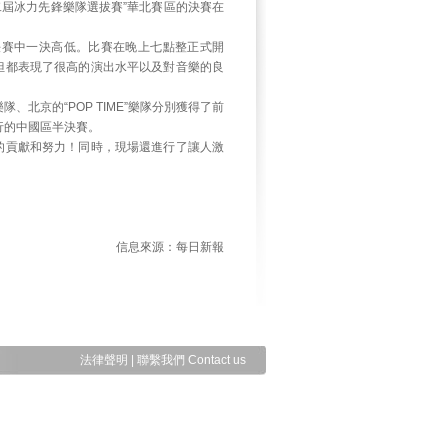
二屆冰力先鋒樂隊選拔賽”華北賽區的決賽在
決賽中一決高低。比賽在晚上七點整正式開
但都表現了很高的演出水平以及對音樂的良
、北京的“POP TIME”樂隊分別獲得了前
行的中國區半決賽。
的貢獻和努力！同時，現場還進行了讓人激
信息來源：每日新報
法律聲明
|
聯繫我們 Contact us