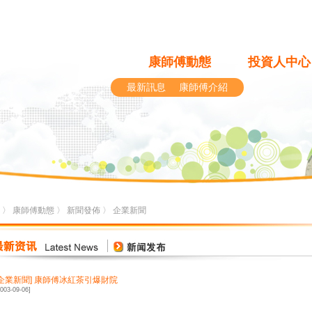
康師傅動態
投資人中心
最新訊息
康師傅介紹
〉
康師傅動態
〉
新聞發佈
〉
企業新聞
企業新聞
]
康師傅冰紅茶引爆財院
2003-09-06]