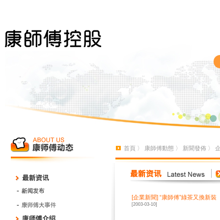
首頁
〉
康師傅動態
〉
新聞發佈
〉
[
企業新聞
]
“康師傅”綠茶又換新裝
[2003-03-10]