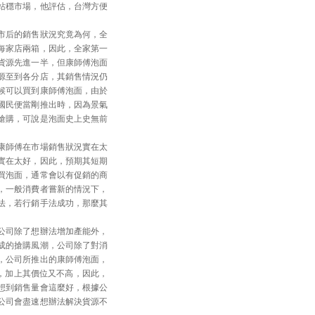
站穩市場，他評估，台灣方便
市后的銷售狀況究竟為何，全
每家店兩箱，因此，全家第一
貨源先進一半，但康師傅泡面
源至到各分店，其銷售情況仍
候可以買到康師傅泡面，由於
國民便當剛推出時，因為景氣
搶購，可說是泡面史上史無前
康師傅在市場銷售狀況實在太
實在太好，因此，預期其短期
買泡面，通常會以有促銷的商
，一般消費者嘗新的情況下，
法，若行銷手法成功，那麼其
公司除了想辦法增加產能外，
成的搶購風潮，公司除了對消
，公司所推出的康師傅泡面，
，加上其價位又不高，因此，
想到銷售量會這麼好，根據公
公司會盡速想辦法解決貨源不