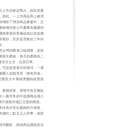
台上市后掀起戰火，由於其產
，因此，一上市商品馬上被消
師傅除了增加商品產量外，正
康師傅控股公司董事長魏應州
通路業者則普遍認為以其低價
當看好，至於是否能在三年內
斷。
照台灣消費者口味調整，並投
便面生產線，每天的產能為二
達百分之廿，位居亞軍。
，可說是摸著石頭過河，一邊
讓國人也能享受「物有所值」
是實現大中華經濟圈的經營策
、蔥燒排骨、香辣牛肉五種款
比一般市售的中低價商品僅八
灣方便面市場訂立新的標准。
本評為廿世紀最銷的方便面，
售價約二點五元人民幣，相當
輕消費群，因為商品價值若沒