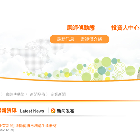
康師傅動態
投資人中心
最新訊息
康師傅介紹
〉
康師傅動態
〉
新聞發佈
〉
企業新聞
企業新聞
]
康師傅將再增購生產器材
2002-12-09]