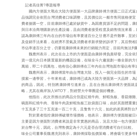
記者高佳菁?專題報導
國內方便面大戰在大陸方便面第一大品牌康師傅方便面二日正式返
品強調完全依照台灣消費者口味調整，且其價位比一般市售同規格便宜
費者搶購一空，目前康師傅已處於缺貨中，為因應貨源不足的問題，康
與日本洽商增購新的生產設備，且由消費者接受程度及銷售情況來看，
認為康師傅三年內在台的市場佔有率要達百分之廿應不是件難事，至於
及促銷手法來看，在經濟不景氣及消費者求新求變的訴求下，其后勢相
市佔率達百分之廿，仍要視康師傅未來的行銷能力而定，目前尚無法判
魏應州表示，此次在台上市的方便面是由康師傅負責研發，完全依
資一億元向日本購置最新的機器設備，在味全斗六廠規劃一條全新的方
萬箱，即二十四萬包，他有信心康師傅在三年內在台灣泡面市場佔有率
魏應州表示，康師傅當年由台灣進大陸，投入一個完全陌生的市場
摸索一邊學習，十年來有成，康師傅已成為大陸方便面第一大品牌，為
的商品，因此，特別將康師傅引進來台，且在台推出康師傅方便面就
略，尤其在兩岸加入
WTO下，對經營大中華圈是個好機會。
他指出，此次所推出的商品分別是紅燒牛肉、鮮蝦魚板、香菇燉雞
碗面和紅燒牛肉、香辣牛肉及鮮蝦魚板三款袋面口味，由於其面體重量
十五克多了三十五克達一百二十克，且隻售十六元，如此的差異將對台
對於業者指控康師傅破壞市場價格，他表示，康師傅方便面能被日
主要是因方便面對消費者來說是非常實惠的商品，況且大陸一包方便面
於台幣十元，因此，台灣售價定為十六元是否合理消費者可自行比較。
味全公司董事長魏應充則表示，康師傅採取低價策略，將會吸引更多年