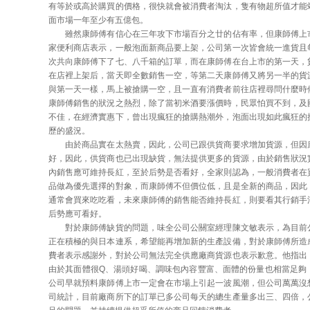
有等於或高於購買的價格，很快就會被消費者淘汰，隻有物超所值才能
面市場一年至少有五億包。
雖然康師傅有信心在三年攻下市場百分之廿的佔有率，但康師傅上
家便利商店表示，一般泡面新商品要上架，公司第一次皆會統一進貨且
次共向康師傅下了七、八千箱的訂單，而在康師傅在台上市的第一天，
在店裡上架后，當天即全數銷售一空，等第二天康師傅又將另一半的貨
與第一天一樣，馬上被搶購一空，且一直有消費者前往店裡尋問什麼時
康師傅銷售的狀況之熱烈，除了當初米酒要漲價時，民眾怕買不到，及
不佳，在經濟實惠下，曾出現瘋狂的搶購熱潮外，泡面出現如此瘋狂的
歷的盛況。
由於商品實在太熱賣，因此，公司已跟供貨商要求增加貨源，但因
好，因此，供貨商也已出現缺貨，無法提供更多的貨源，由於銷售狀況
內銷售應可維持長紅，至於后勢是否看好，全家則認為，一般消費者在
品做為優先選擇的對象，而康師傅不但價位低，且是全新的商品，因此
通常會買來吃吃看，未來康師傅的銷售能否維持長紅，則要看其行銷手
后勢應可看好。
對於康師傅缺貨的問題，味全公司公關室經理陳文敏表示，為目前
正在積極的與日本連系，希望能再增加新的生產設備，對於康師傅所造
費者表示感謝外，對於公司無法完全供應廠商貨源也表示歉意。他指出
由於其面體很
Q、湯頭好喝、調味包內容豐富、面體的份量也相當足夠
公司早就預料康師傅上市一定會在市場上引起一波風潮，但公司萬萬沒
司統計，目前廠商所下的訂單已多公司每天的總生產量多出三、四倍，