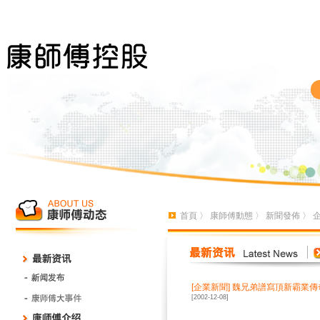
首頁
〉
康師傅動態
〉
新聞發佈
〉
[
企業新聞
]
魏兄弟譜寫頂新霸業傳
[2002-12-08]