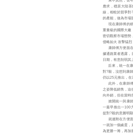
果不其然，去年大
應求，穩居大陸茶
線，相較於競爭對
的產能，做為市場
現在康師傅的糕餅
重量級的國際大廠
密切觀察市場態勢
侵略如火 攻擊猛
康師傅方便面在台
據通路業者透露，
日期，有意削弱其
后來，統一在康師
對?殺，沒想到康師
仍以25元推出，
此外，在康師傅進
之姿降低銷售，迫
向外銷，但在當時
掀開統一與康師傅
一最早推出一10
捉對?殺的意圖明
就連附在方便面的
一就加一個鹵蛋，
為更勝一籌，再加