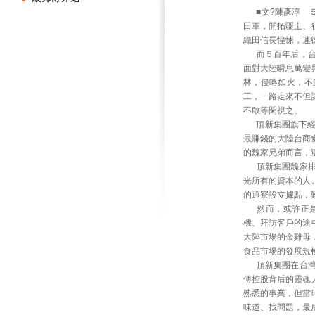
■文?陳彥淳 ５
田軍，開拓疆土、
織田信長惶悚，連
而５百年后，台灣
面對大陸瞬息萬變
林，侵略如火，不
工，一路走來不但
不敢等閑視之。
頂新集團旗下經營
最賺錢的大陸台商
的魏家兄弟而言，
頂新集團魏家排名
光所有的資本的人
的通寮設立據點，
然而，或許正是
機、拜訪客戶的途
大陸市場的金雞母
食品市場的發展規
頂新集團在台灣以
傅控股背后的靈魂
熟悉的事業，但當
味道、找問題，最