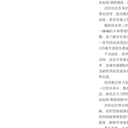
疾如風 精耕通路
武田信玄所率的騎
事化管理，眼光獨
如風，更是有過之
魏家排名第二的頂
一輛輛的卡車帶著
圈﹔為了解決市場
一拿到現金就買設
105條方便面生
不光如此，扮演頂
式時，決定不畏業
率，並避免層層剝
流銷售系統更成為
勢后盾。
當同業正努力想突
一次對外表示，魏
認，搶先且大刀闊
徐如林 觀察糕餅
武田信玄帶兵時要
略。若對照整個康
群與糕餅事業群卻
盤算，觀察市場發