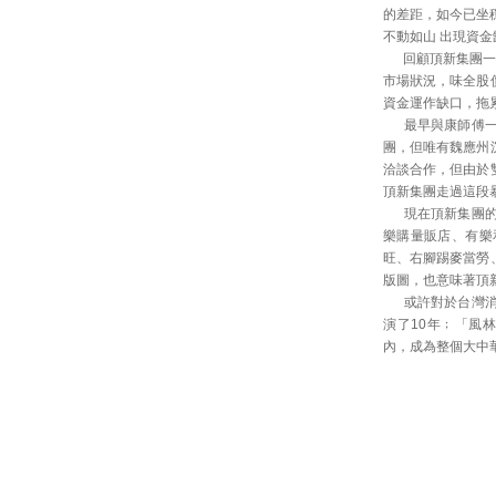
的差距，如今已坐
不動如山 出現資
回顧頂新集團一路
市場狀況，味全股
資金運作缺口，拖
最早與康師傅一起
團，但唯有魏應州
洽談合作，但由於
頂新集團走過這段
現在頂新集團的事
樂購量販店、有樂
旺、右腳踢麥當勞
版圖，也意味著頂
或許對於台灣消費
演了10年﹔「風
內，成為整個大中