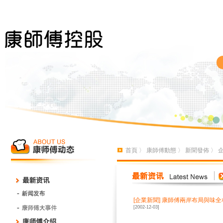
首頁
〉
康師傅動態
〉
新聞發佈
〉
[
企業新聞
]
康師傅兩岸布局與味全
[2002-12-03]