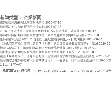
新闻类型：
企業新聞
康師傅緊急馳援湖北廣西當地群眾
2026-07-10
綠茵場之外，城市裡的另一場奔跑
2026-07-07
2026 上海碳博會：康師傅全產業鏈 eESG 低碳成果正式公開
2026-06-17
康師傅召開首屆永續發展生態大會，聚力生態共生 共啟綠色新篇
2026-06-05
康師傅首次榮登 2026 年《財富》最受讚賞的中國公司行業明星榜
2026-06-04
《哈佛商業評論》案例：康師傅「創新生態品牌高質量發展實踐基地」落成
2026-06
標普 CSA 認可：康師傅 ESG 跨入全球食品行業前 10% 梯隊
2026-06-01
關於提前執行預包裝食品標籤新版國家標準的聲明（康跃）
2026-05-28
覆蓋 1.6 萬名學子、優秀率超九成，這場康師傅水教育競賽活動亮點紛呈
2026-05-2
新華網聯合康師傅發布《升空前的遠行》：一碗熱面，陪伴火箭地面遠行
2026-05-2
文
1
2
…
48
下一页
章
分
页