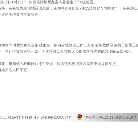
8月8日21时19分，四川省阿坝州九寨沟县发生了7.0级地震。
当晚，在获知九寨沟地震讯息后，康师傅连夜组织7辆急难救助车和物资车，装备2800
赴灾区腹地参与抗震救灾。
康师傅同时紧急集合参加过雅安、鲁甸等地救灾工作，富有临场救助经验的干部员工
车，奔赴抗震救灾第一线，为灾区群众及救援人员提供热气腾腾的方便面及饮用水。
目前，康师傅的救助行动还在继续，后续还会根据灾区需要继续提供支持。
祈愿灾区人民平安。
津公网安备12011602000919号