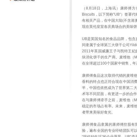
（8月18日，上海讯）康师傅方
Biscuits，以下简称”UB“）
有相关产品，在中国大陆(不含港
现在英伦皇室各庆典场合的美味饼
UB是英国知名的食品品牌，包含麦维
同隶属于全球第三大饼干公司Yildi
2011年英国威廉王子与凯特王妃
块消化饼干的生产商。麦维他（McV
在全球超过100个国家中销售，年
康师傅食品这次取得代销的麦维他（
香料的特点也正符合现在中国消
半，中国也依然成为了世界第二大
术等不同层面，有更进一步的合作
在与康师傅牵手之前，麦维他（Mc
稳定的市场占有率。未来，麦维他（
者带来美味好食光。
康师傅食品隶属的康师傅控股有限
验，遍布全国的专业经销团队可
“现代好生活”的企业愿景，UB“牵