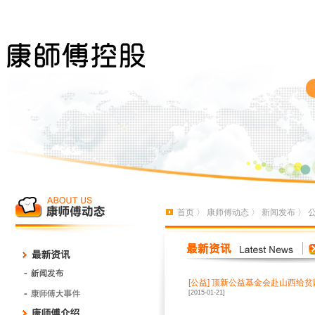
首页
〉
康师傅动态
〉
新闻发布
〉
[
公益
]
顶新公益基金会赴山西给贫
[2015-01-21]