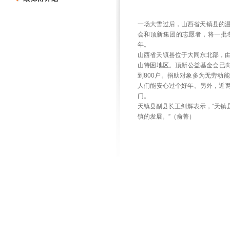
一场大雪过后，山西省天镇县的
会和顶新集团的志愿者，将一批
年。
山西省天镇县位于大同东北部，由
山特困地区。顶新公益基金会已向
到800户。捐助对象多为无劳动
人们能安心过个好年。另外，近两
门。
天镇县副县长王剑辉表示，“天镇
镇的发展。”（俞菁）