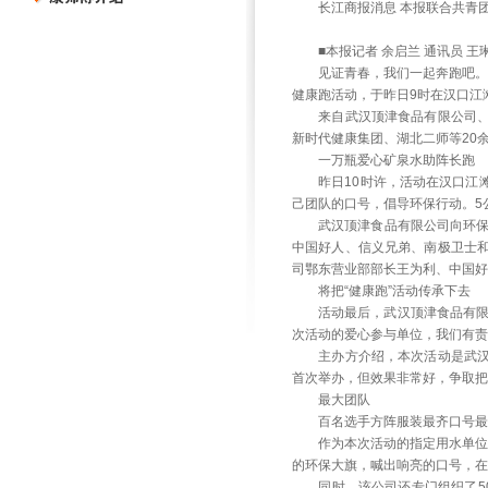
长江商报消息 本报联合共青团
■本报记者 余启兰 通讯员 王琳
见证青春，我们一起奔跑吧。由
健康跑活动，于昨日9时在汉口江
来自武汉顶津食品有限公司、武
新时代健康集团、湖北二师等20
一万瓶爱心矿泉水助阵长跑
昨日10时许，活动在汉口江滩
己团队的口号，倡导环保行动。5
武汉顶津食品有限公司向环保志
中国好人、信义兄弟、南极卫士
司鄂东营业部部长王为利、中国好
将把“健康跑”活动传承下去
活动最后，武汉顶津食品有限公
次活动的爱心参与单位，我们有责
主办方介绍，本次活动是武汉共
首次举办，但效果非常好，争取把
最大团队
百名选手方阵服装最齐口号最
作为本次活动的指定用水单位，
的环保大旗，喊出响亮的口号，
同时，该公司还专门组织了50