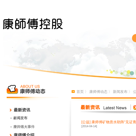
首页
〉
康师傅动态
〉
新闻发布
〉
[
公益
]
康师傅矿物质水助阵“见证青
[2014-04-14]