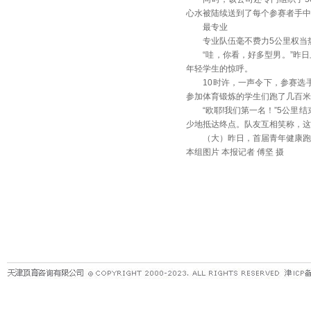
心水被陆续送到了每个参赛者手中
最专业
专业队伍毫不费力5公里权当
“哇，你看，好多型男。”昨日上
年轻学生的惊呼。
10时许，一声令下，参赛选手
参加体育锻炼的学生们跑了几百米
“欧耶!我们第一名！”5公里结
少地抵达终点。队友互相笑称，这
（大）昨日，首届青年健康跑活
本组图片 本报记者 傅坚 摄