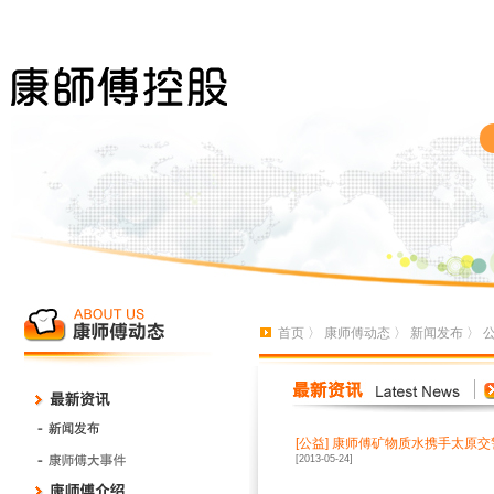
首页
〉
康师傅动态
〉
新闻发布
〉
[
公益
]
康师傅矿物质水携手太原交
[2013-05-24]