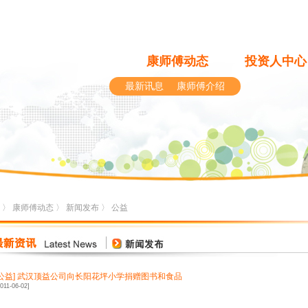
康师傅动态
投资人中心
最新讯息
康师傅介绍
〉
康师傅动态
〉
新闻发布
〉
公益
公益
]
武汉顶益公司向长阳花坪小学捐赠图书和食品
2011-06-02]