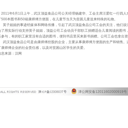
2011年6月1日上午，武汉顶益食品公司公关经理杨建华、工会主席汪爱红一行四
了500本图书和50箱康师傅方便面，在儿童节当天为贫困儿童送来特殊的礼物。
英子姐姐的事迹经媒体和网络传播，引起了武汉顶益食品公司工会的关注，他们设
为了用实际行动支持英子姐姐，顶益公司工会动员干部职工捐赠适合儿童阅读的图书
跃参与，有的职工家里没有合适的图书，便到书店里买来新书捐赠。公司工会也拿出资
武汉顶益食品公司是由康师傅控股的企业，主要从事康师傅方便面的生产和销售。
了康师傅企业的社会责任感，以及对贫困山区学生的关爱。
信息来源：汉网
津公网安备12011602000919号