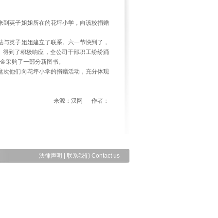
人来到英子姐姐所在的花坪小学，向该校捐赠
法与英子姐姐建立了联系。六一节快到了，
，得到了积极响应，全公司干部职工纷纷踊
金采购了一部分新图书。
这次他们向花坪小学的捐赠活动，充分体现
来源：汉网 作者：
法律声明
|
联系我们 Contact us