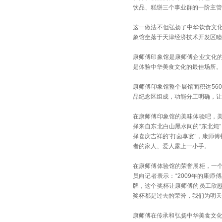
饮品、糕饼三个事业群的一阶主管
这一做法不但弘扬了中华饮食文
象馆坐落于天津经济技术开发区睦
康师傅印象馆是康师傅企业文化
是体验中华美食文化的最佳场所。
康师傅印象馆整个展馆面积达56
品纪念区组成，功能分工明确，让
在康师傅印象馆的美味体验吧，
择来自东北白山黑水间的“东北炖
择喜庆吉祥的“打卤享宴”，康师
者的家人、爱人露上一小手。
在康师傅体验馆的荣誉展柜，一
员向记者表示：“2009年的康师
牌，这个奖杯让康师傅的员工欣
奖杯都是过去的荣誉，我们为明天
康师傅在传承和弘扬中华美食文化