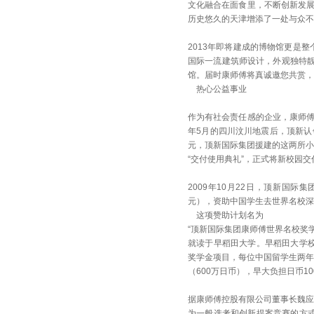
文化融合在面食里，不断创新发展
历史悠久的天津增添了一处与众不
2013年即将建成的博物馆更是
国际一流建筑师设计，外观独特
馆。届时康师傅将真诚邀您共赏，
热心公益事业
作为有社会责任感的企业，康师傅
年5月的四川汶川地震后，顶新认
元，顶新国际集团援建的这两所小
“交付使用典礼”，正式将新校园
2009年10月22日，顶新国际
元），资助中国学生去世界名校深
这项赞助计划名为
“顶新国际集团康师傅世界名校奖
就读于早稻田大学。早稻田大学校
奖学金项目，每位中国留学生两年
（600万日币），早大负担日币1
据康师傅控股有限公司董事长魏应
为一般选考和创新提案竞赛的方式