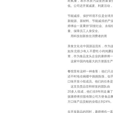
耗氧量，表示水质污染度的重要指
低。公司还开展减废、利废活动，
节能减排、保护环境不仅是全球
新能源、新材料、节能减排的产
师傅会一直秉持“回馈社会、永续
量、保障员工人身安全。
用科技创新拴住消费者的胃
美食文化在中国源远流长，作为
如东北很少有人不爱吃小鸡炖蘑
胃，作为食品龙头企业的康师傅一
这家中国内地最大的方便面生产商
餐馆里有这样一种食客：他们只
还不时地在碗碟中挑挑拣拣，似
口味开发小组成员。他们的任务是
这支负责品尝和研发的团队由
20多人组成，他们在8年间走遍
据康师傅控股有限公司方便食品事
方口味产品贡献的业绩占到24%
在开发新品的同时，康师傅也一直