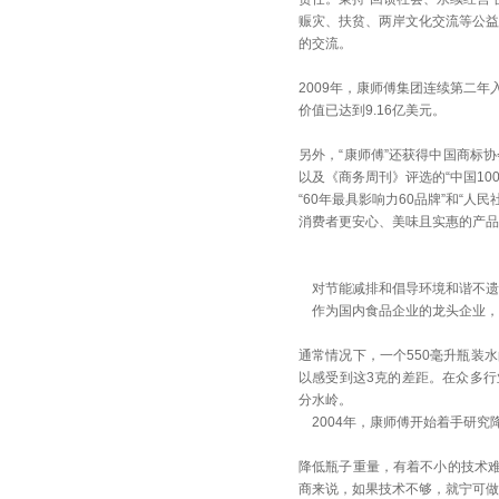
赈灾、扶贫、两岸文化交流等公益
的交流。
2009年，康师傅集团连续第二
价值已达到9.16亿美元。
另外，“康师傅”还获得中国商标
以及《商务周刊》评选的“中国10
“60年最具影响力60品牌”和“
消费者更安心、美味且实惠的产品
对节能减排和倡导环境和谐不遗
作为国内食品企业的龙头企业，
通常情况下，一个550毫升瓶装
以感受到这3克的差距。在众多行
分水岭。
2004年，康师傅开始着手研究
降低瓶子重量，有着不小的技术
商来说，如果技术不够，就宁可做