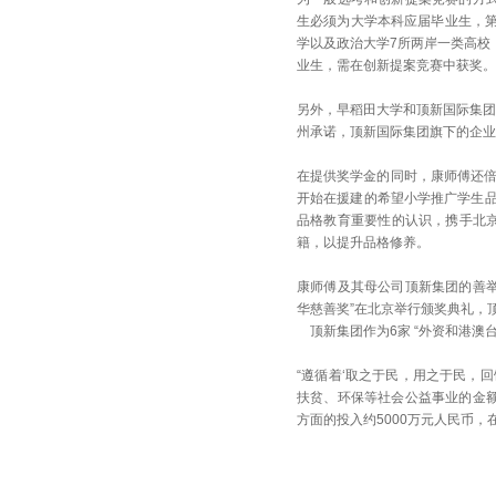
生必须为大学本科应届毕业生，
学以及政治大学7所两岸一类高校
业生，需在创新提案竞赛中获奖。
另外，早稻田大学和顶新国际集团
州承诺，顶新国际集团旗下的企业
在提供奖学金的同时，康师傅还倍
开始在援建的希望小学推广学生品
品格教育重要性的认识，携手北京
籍，以提升品格修养。
康师傅及其母公司顶新集团的善举
华慈善奖”在北京举行颁奖典礼，
顶新集团作为6家 “外资和港澳
“遵循着‘取之于民，用之于民，
扶贫、环保等社会公益事业的金额
方面的投入约5000万元人民币