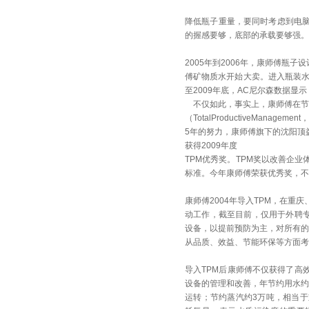
降低瓶子重量，要同时考虑到电
的握感要够，底部的承载要够强。
2005年到2006年，康师傅瓶
傅矿物质水开始大卖。进入瓶装水
至2009年底，AC尼尔森数据显示
不仅如此，事实上，康师傅在节能减
（TotalProductiveManage
5年的努力，康师傅旗下的沈阳顶
获得2009年度
TPM优秀奖。TPM奖以改善企
标准。今年康师傅荣获优秀奖，不
康师傅2004年导入TPM，在
动工作，截至目前，仅用于外聘专
设备，以提前预防为主，对所有的
从品质、效益、节能环保等方面
导入TPM后康师傅不仅获得了高
设备的管理和改善，年节约用水约
运转；节约蒸汽约3万吨，相当于重庆