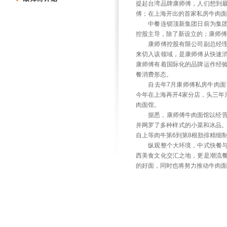
提起台湾品牌康师傅，人们想到
傅；在上海开出的首家私房牛肉面
中餐连锁顶新集团日前为集团发
控股主导，除了新设立的；康师傅
康师傅控股有限公司副总经理钱
来切入该领域，是康师傅从快速
康师傅有着国际化的品牌运作经
餐消费形态。
自去年7月康师傅私房牛肉面首
今年在上海再开4家分店，头三年
肉面馆。
据悉，康师傅牛肉面馆以经营中
并网罗了多种样式的小菜和冰品。
自上等肉牛第6到第8根肋排精细
纵观整个大环境，中式快餐与连
西美食文化交汇之地，更是潮流
的好面，同时也将努力推动牛肉面