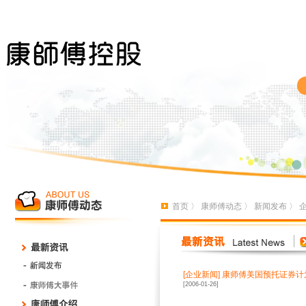
首页
〉
康师傅动态
〉
新闻发布
〉
[
企业新闻
]
康师傅美国预托证券计划
[2006-01-26]