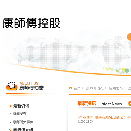
首页
〉
康师傅动态
〉
新闻发布
〉
[
企业新闻
]
味全优酪乳以瑜伽为平
[2005-12-05]