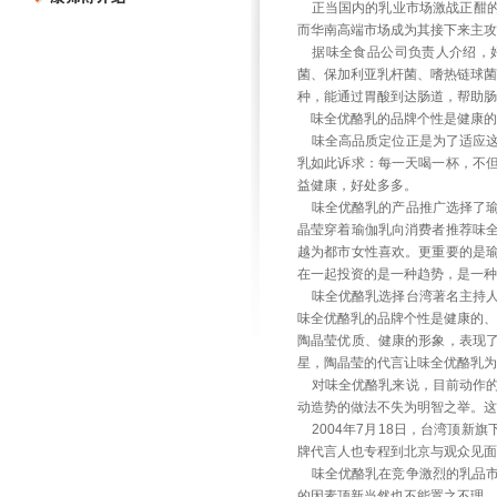
正当国内的乳业市场激战正酣的时
而华南高端市场成为其接下来主攻
据味全食品公司负责人介绍，好
菌、保加利亚乳杆菌、嗜热链球菌
种，能通过胃酸到达肠道，帮助
味全优酪乳的品牌个性是健康的
味全高品质定位正是为了适应这
乳如此诉求：每一天喝一杯，不
益健康，好处多多。
味全优酪乳的产品推广选择了瑜
晶莹穿着瑜伽乳向消费者推荐味
越为都市女性喜欢。更重要的是
在一起投资的是一种趋势，是一种
味全优酪乳选择台湾著名主持人
味全优酪乳的品牌个性是健康的、
陶晶莹优质、健康的形象，表现
星，陶晶莹的代言让味全优酪乳为
对味全优酪乳来说，目前动作的
动造势的做法不失为明智之举。这
2004年7月18日，台湾顶新
牌代言人也专程到北京与观众见面
味全优酪乳在竞争激烈的乳品市
的因素顶新当然也不能置之不理。