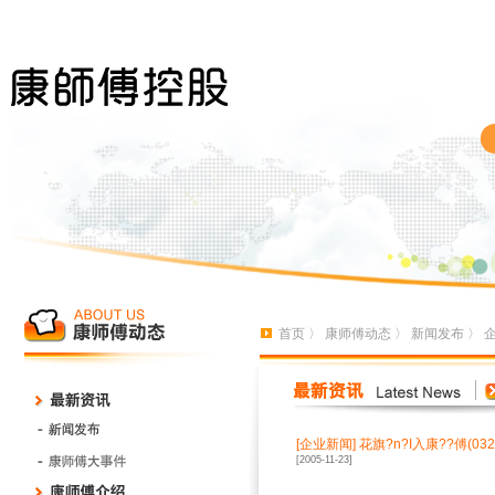
首页
〉
康师傅动态
〉
新闻发布
〉
[
企业新闻
]
花旗?n?I入康??傅(032
[2005-11-23]