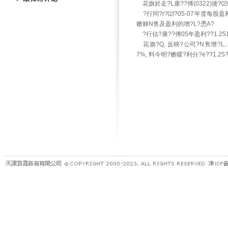
花旗於走?L康??傅(0322)後?⑵
?行同?r?⑵?05-07年度每股盈利
赡赇N售及盈利的增?L?恿Α?
?行估?康??傅05年盈利??1.251?
花旗?Q, 反映?公司?N售增?L, 毛
7%, 料今明?赡暧?利分?e??1.2