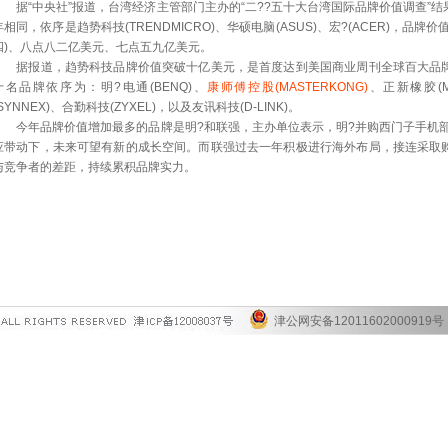
据“中央社”报道，台湾经济主管部门主办的“二??五十大台湾国际品牌价值调查”
年相同，依序是趋势科技(TRENDMICRO)、华硕电脑(ASUS)、宏?(ACER)，
四)、八点八二亿美元、七点五九亿美元。
据报道，趋势科技品牌价值突破十亿美元，是首度达到美国商业周刊全球百大品牌
十名品牌依序为：明?电通(BENQ)、
康师傅控股(MASTERKONG)
、正新橡胶(M
(SYNNEX)、合勤科技(ZYXEL)，以及友讯科技(D-LINK)。
今年品牌价值增加最多的品牌是明?和联强，主办单位表示，明?并购西门子手机部
应带动下，未来可望有新的成长空间。而联强过去一年积极进行海外布局，接连采取
与竞争者的差距，持续累积品牌实力。
津公网安备12011602000919号