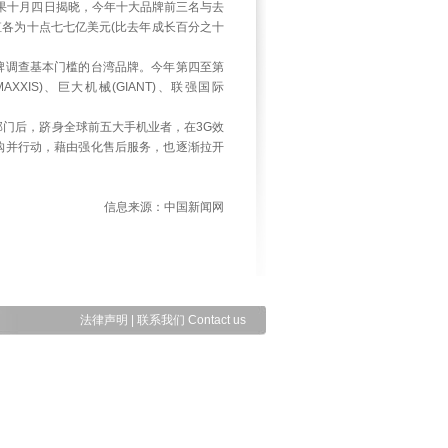
结果十月四日揭晓，今年十大品牌前三名与去
品牌价值各为十点七七亿美元(比去年成长百分之十
调查基本门槛的台湾品牌。今年第四至第
AXXIS)、巨大机械(GIANT)、联强国际
门后，跻身全球前五大手机业者，在3G效
购并行动，藉由强化售后服务，也逐渐拉开
信息来源：中国新闻网
法律声明
|
联系我们 Contact us