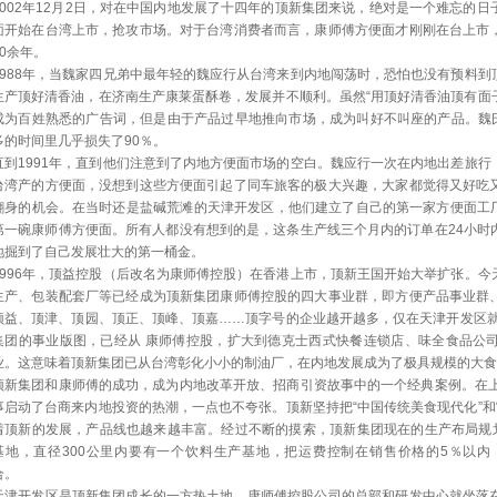
2002年12月2日，对在中国内地发展了十四年的顶新集团来说，绝对是一个难忘的
面开始在台湾上市，抢攻市场。对于台湾消费者而言，康师傅方便面才刚刚在台上市
10余年。
1988年，当魏家四兄弟中最年轻的魏应行从台湾来到内地闯荡时，恐怕也没有预料
生产顶好清香油，在济南生产康莱蛋酥卷，发展并不顺利。虽然“用顶好清香油顶有面子
成为百姓熟悉的广告词，但是由于产品过早地推向市场，成为叫好不叫座的产品。魏氏
多的时间里几乎损失了90％。
直到1991年，直到他们注意到了内地方便面市场的空白。魏应行一次在内地出差旅
台湾产的方便面，没想到这些方便面引起了同车旅客的极大兴趣，大家都觉得又好吃
翻身的机会。在当时还是盐碱荒滩的天津开发区，他们建立了自己的第一家方便面工厂
第一碗康师傅方便面。所有人都没有想到的是，这条生产线三个月内的订单在24小时
地掘到了自己发展壮大的第一桶金。
1996年，顶益控股（后改名为康师傅控股）在香港上市，顶新王国开始大举扩张。
生产、包装配套厂等已经成为顶新集团康师傅控股的四大事业群，即方便产品事业群
顶益、顶津、顶园、顶正、顶峰、顶嘉……顶字号的企业越开越多，仅在天津开发区就
集团的事业版图，已经从 康师傅控股，扩大到德克士西式快餐连锁店、味全食品公
业。这意味着顶新集团已从台湾彰化小小的制油厂，在内地发展成为了极具规模的
顶新集团和康师傅的成功，成为内地改革开放、招商引资故事中的一个经典案例。在上
事启动了台商来内地投资的热潮，一点也不夸张。顶新坚持把“中国传统美食现代化”和
着顶新的发展，产品线也越来越丰富。经过不断的摸索，顶新集团现在的生产布局规划
基地，直径300公里内要有一个饮料生产基地，把运费控制在销售价格的5％以
合。
天津开发区是顶新集团成长的一方热土地，康师傅控股公司的总部和研发中心就坐落