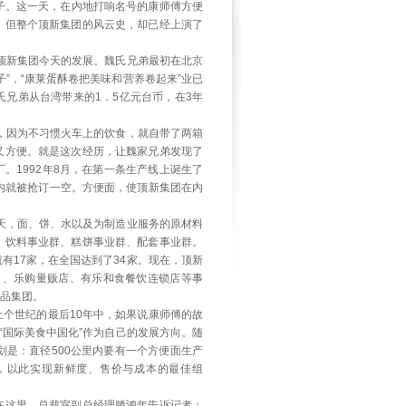
日子。这一天，在内地打响名号的康师傅方便
，但整个顶新集团的风云史，却已经上演了
到顶新集团今天的发展。魏氏兄弟最初在北京
”，“康莱蛋酥卷把美味和营养卷起来”业已
兄弟从台湾带来的1．5亿元台币，在3年
行，因为不习惯火车上的饮食，就自带了两箱
又方便。就是这次经历，让魏家兄弟发现了
。1992年8月，在第一条生产线上诞生了
内就被抢订一空。方便面，使顶新集团在内
今天，面、饼、水以及为制造业服务的原材料
、饮料事业群、糕饼事业群、配套事业群。
有17家，在全国达到了34家。现在，顶新
司、乐购量贩店、有乐和食餐饮连锁店等事
大食品集团。
个世纪的最后10年中，如果说康师傅的故
“国际美食中国化”作为自己的发展方向。随
是：直径500公里内要有一个方便面生产
内，以此实现新鲜度、售价与成本的最佳组
在这里。总裁室副总经理滕鸿年告诉记者：