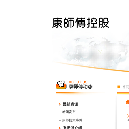
首页
[
[