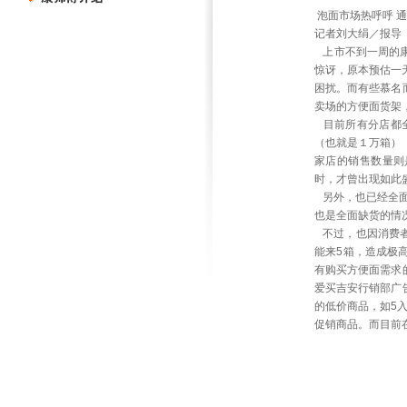
泡面市场热呼呼 
记者刘大绢／报导
上市不到一周的康
惊讶，原本预估一
困扰。而有些慕名
卖场的方便面货架
目前所有分店都全
（也就是１万箱）
家店的销售数量则
时，才曾出现如此
另外，也已经全面
也是全面缺货的情
不过，也因消费者
能来5箱，造成极
有购买方便面需求
爱买吉安行销部广
的低价商品，如5入
促销商品。而目前