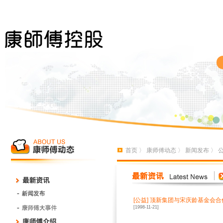
首页
〉
康师傅动态
〉
新闻发布
〉
[
公益
]
顶新集团与宋庆龄基金会合
[1998-11-21]